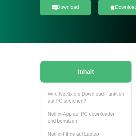
Download
Downloa
Inhalt
Wird Netflix die Download-Funktion
auf PC streichen?
Netflix-App auf PC downloaden
und benutzen
Netflix-Filme auf Laptop