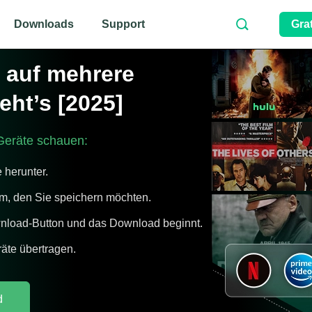
Downloads
Support
Gra
x auf mehrere
eht’s [2025]
 Geräte schauen:
 herunter.
ilm, den Sie speichern möchten.
ownload-Button und das Download beginnt.
räte übertragen.
d