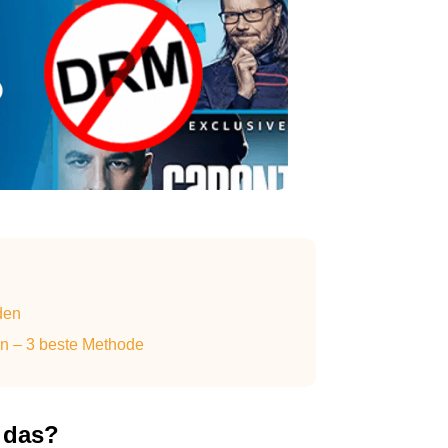
den
 – 3 beste Methode
 das?