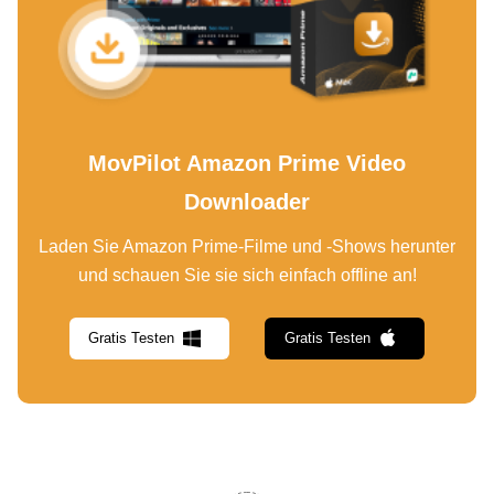
MovPilot Amazon Prime Video
Downloader
Laden Sie Amazon Prime-Filme und -Shows herunter
und schauen Sie sie sich einfach offline an!
Gratis Testen
Gratis Testen