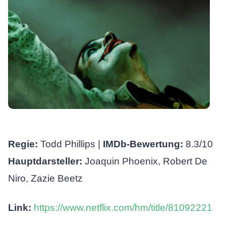
Regie:
Todd Phillips |
IMDb-Bewertung:
8.3/10
Hauptdarsteller:
Joaquin Phoenix, Robert De
Niro, Zazie Beetz
Link:
https://www.netflix.com/hm/title/81092221